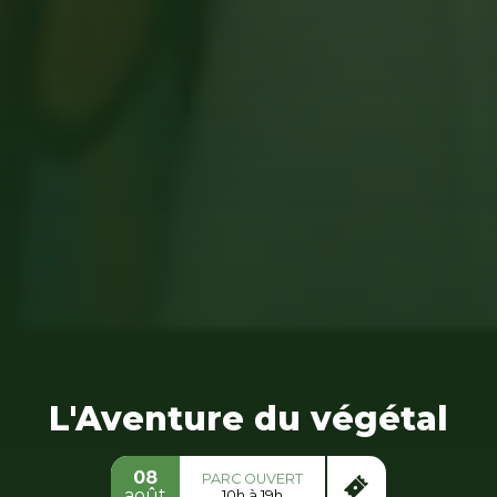
L'Aventure du végétal
08
PARC OUVERT
août
10h à 19h