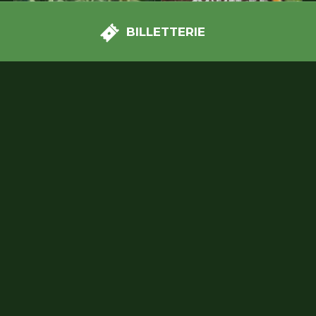
BILLETTERIE
Le Labo magique
Le Potager explosif
Prenez vos places maintenant et
profitez du tarif web !
Je commande