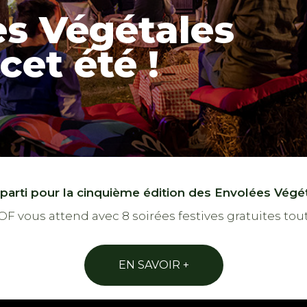
es Végétales
cet été !
 parti pour la cinquième édition des Envolées Végét
F vous attend avec 8 soirées festives gratuites tout 
EN SAVOIR +