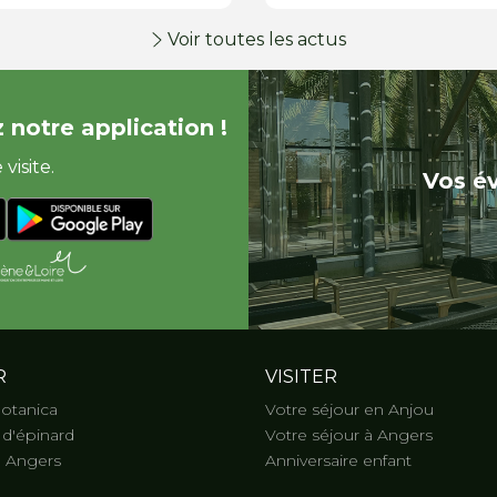
Voir toutes les actus
 notre application !
visite.
Vos é
R
VISITER
Botanica
Votre séjour en Anjou
d'épinard
Votre séjour à Angers
 Angers
Anniversaire enfant