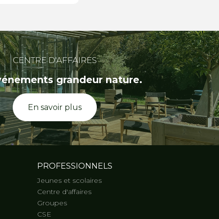
CENTRE D'AFFAIRES
vénements grandeur nature.
En savoir plus
PROFESSIONNELS
Jeunes et scolaires
Centre d'affaires
Groupes
CSE