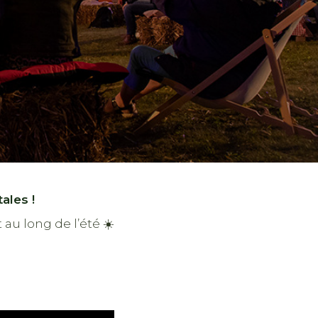
ales !
au long de l’été ☀️