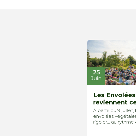
25
Juin
Les Envolées
reviennent ce
À partir du 9 juille
envolées végétales 
rigoler… au rythme d