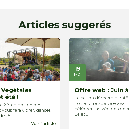
Articles suggerés
19
Mai
 Végétales
Offre web : Juin à
t été !
La saison démarre bientô
notre offre spéciale avant
t, la 6ème édition des
célébrer l’arrivée des bea
vous fera vibrer, danser,
Billet...
es 5...
Voir l'article