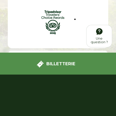
Une
question ?
BILLETTERIE
Nous avons passé une très bonne journée à Terra
botanica. Le parc est très bien entretenu et le
personnel est très agréable. Plein de choses à
apprendre et des attractions et jeux appréciés des
enfants.
Voir tous les avis