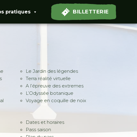
BILLETTERIE
os pratiques
se
Le Jardin des légendes
s
Terra réalité virtuelle
A l’épreuve des extremes
L’Odyssée botanique
al
Voyage en coquille de noix
Dates et horaires
Pass saison
Plan du parc