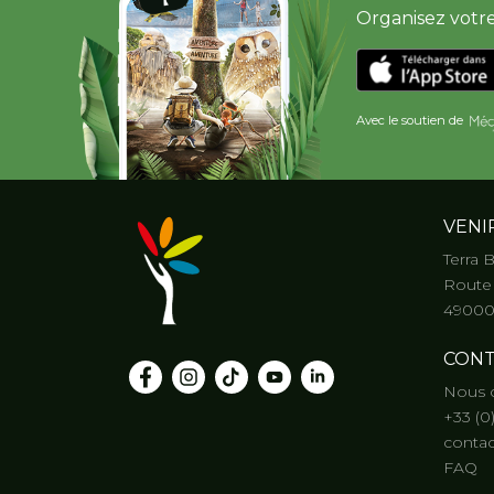
Organisez votre 
Avec le soutien de
VENI
Terra 
Route 
49000
CONT
Nous 
+33 (0
contac
FAQ