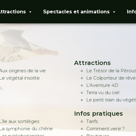
ttractions
Spectacles et animations
Inf
Attractions
Aux origines de la vie
Le Trésor de la Pérou
Le végétal insolite
Le Colporteur de rêve
L’Aventure 4D
Terra vu du ciel
Le petit train du végét
Infos pratiques
L’île aux sortilèges
Tarifs
La symphonie du chêne
Comment venir ?
Les paléobotanistes
Boutiques