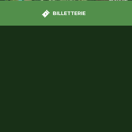
BILLETTERIE
Le Labo magique
Le Potager explosif
Prenez vos places maintenant et
profitez du tarif web !
Je commande