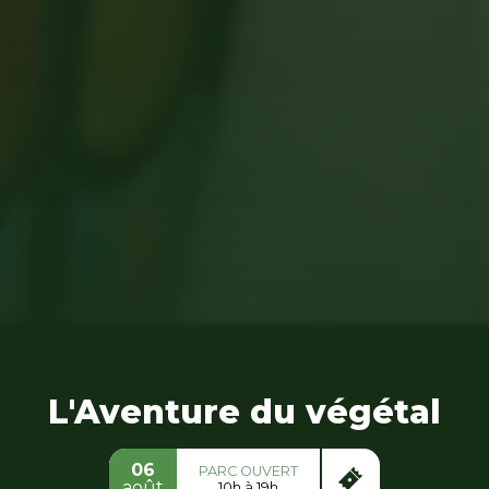
L'Aventure du végétal
06
PARC OUVERT
août
10h à 19h