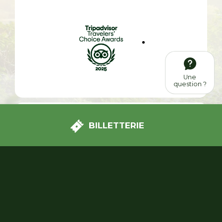
Une
question ?
BILLETTERIE
Nous avons passé une très bonne journée à Terra
botanica. Le parc est très bien entretenu et le
personnel est très agréable. Plein de choses à
apprendre et des attractions et jeux appréciés des
enfants.
Voir tous les avis