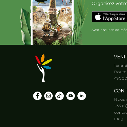
Organisez votre 
Avec le soutien de
VENI
Terra 
Route 
49000
CONT
Nous 
+33 (0
contac
FAQ