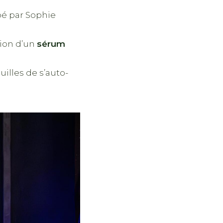
pé par Sophie
tion d’un
sérum
illes de s’auto-