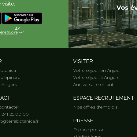
visite.
Vos é
R
VISITER
Botanica
Votre séjour en Anjou
d'épinard
Votre séjour à Angers
 Angers
Anniversaire enfant
ACT
ESPACE RECRUTEMENT
contacter
Nos offres d'emplois
) 241 25 00 00
PRESSE
t@terrabotanica.fr
Espace presse
Médiathèque