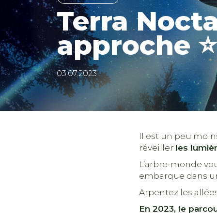
Terra Nocta
approche ⭐
03.07.2023
Il est un peu moins
réveiller
les lumiè
L’arbre-monde vou
embarque dans un
Arpentez les allée
En 2023, le parcou