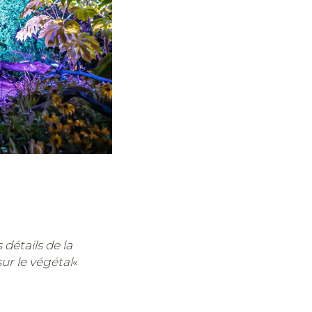
détails de la
r le végétal󠀢
«