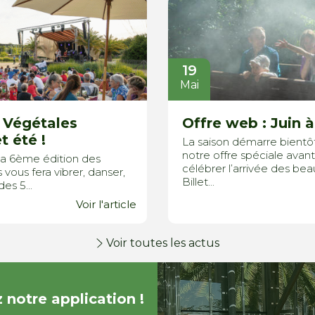
19
Mai
 Végétales
Offre web : Juin à
t été !
La saison démarre bientô
notre offre spéciale avant
t, la 6ème édition des
célébrer l’arrivée des bea
vous fera vibrer, danser,
Billet...
es 5...
Voir l'article
Voir toutes les actus
 notre application !