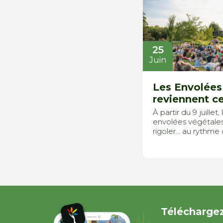
25
Juin
Les Envolées
reviennent ce
À partir du 9 juille
envolées végétales 
rigoler… au rythme d
Téléchargez