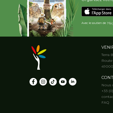
Avec le soutien de
VENI
Terra 
Route 
49000
CONT
Nous 
+33 (0
contac
FAQ