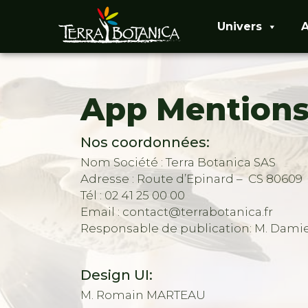
Univers
A
App Mentions
Nos coordonnées:
Nom Société : Terra Botanica SAS
Adresse : Route d’Epinard – CS 8060
Tél : 02 41 25 00 00
Email : contact@terrabotanica.fr
Responsable de publication: M. Da
Design UI:
M. Romain MARTEAU