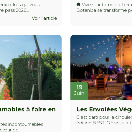
eux offres qui vous
🎃 Vivez l’automne à Terra
e pass 2026...
Botanica se transforme pou
Voir l'article
19
Juin
rnables à faire en
Les Envolées Végé
C’est parti pour la cinqu
édition BEST-OF vous atten
vités incontournables
cœur de...