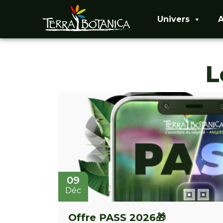
Univers
A
L
09
Déc
Offre PASS 2026🎁