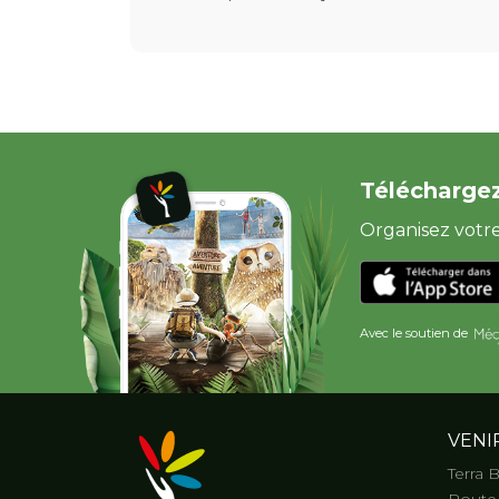
Téléchargez
Organisez votre 
Avec le soutien de
VENI
Terra 
Route 