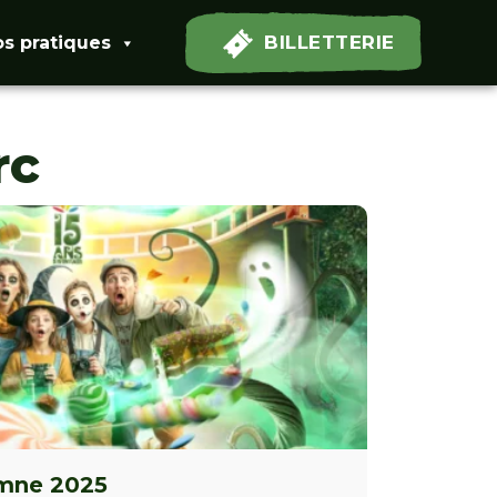
BILLETTERIE
os pratiques
rc
omne 2025