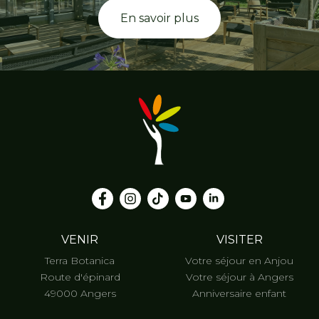
En savoir plus
VENIR
VISITER
Terra Botanica
Votre séjour en Anjou
Route d'épinard
Votre séjour à Angers
49000 Angers
Anniversaire enfant