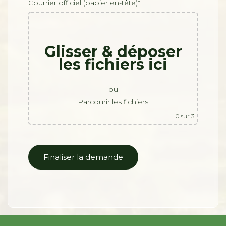
Courrier officiel (papier en-tête)*
Glisser & déposer
les fichiers ici
ou
Parcourir les fichiers
0
sur 3