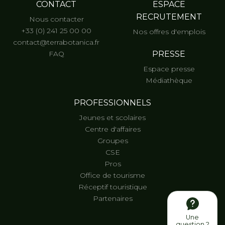
CONTACT
ESPACE
RECRUTEMENT
Nous contacter
+33 (0) 241 25 00 00
Nos offres d'emplois
contact@terrabotanica.fr
FAQ
PRESSE
Espace presse
Médiathèque
PROFESSIONNELS
Jeunes et scolaires
Centre d'affaires
Groupes
CSE
Pros
Office de tourisme
Réceptif touristique
Partenaires
Une
question ?