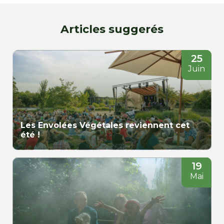
Articles suggerés
25
Juin
Les Envolées Végétales reviennent cet
été !
19
Mai