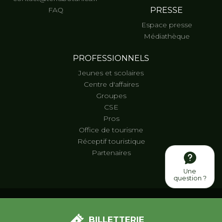
FAQ
PRESSE
Espace presse
Médiathèque
PROFESSIONNELS
Jeunes et scolaires
Centre d'affaires
Groupes
CSE
Pros
Office de tourisme
Réceptif touristique
Partenaires
Une
question ?
Ⓒ Terra Botanica 2026 -
Données personnelles
-
Gestion
des cookies
-
Mentions légales
-
Plan du site
-
Conditions
BILLETTERIE